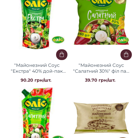
"Майонезний Соус
"Майонезний Соус
"Екстра" 40% дой-пак
"Салатний 30%" філ пак
560 г / 12 шт Оліс
0,35 кг / 33 шт Оліс
90.20 грн/шт.
39.70 грн/шт.