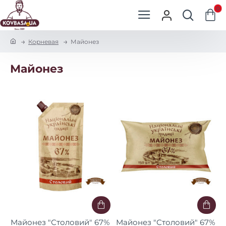
0
h
Корневая
Майонез
o
m
Майонез
e
Майонез "Столовий" 67%
Майонез "Столовий" 67%