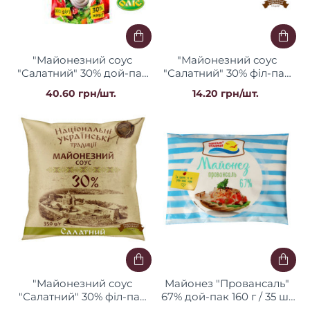
"Майонезний соус
"Майонезний соус
"Салатний" 30% дой-пак
"Салатний" 30% філ-пак
300 г / 30 шт Оліс
0,15 кг / 30 шт ТМ НУТ
40.60 грн/шт.
14.20 грн/шт.
"Майонезний соус
Майонез "Провансаль"
"Салатний" 30% філ-пак
67% дой-пак 160 г / 35 шт
0,35 кг / 33 шт ТМ НУТ
ТМ "Одеські традиції"