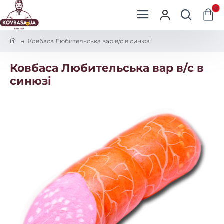
0
h
Ковбаса Любительська вар в/с в синюзі
o
m
Ковбаса Любительська вар в/с в
e
синюзі