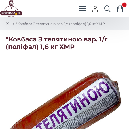
0
h
"Ковбаса З телятиною вар. 1/г (поліфал) 1,6 кг ХМР
o
m
"Ковбаса З телятиною вар. 1/г
e
(поліфал) 1,6 кг ХМР