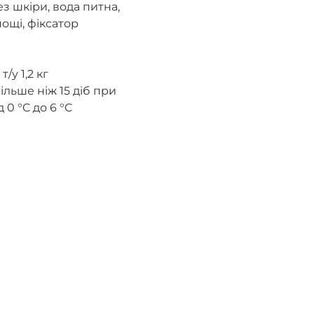
з шкіри, вода питна,
нощі, фіксатор
и
/у 1,2 кг
льше ніж 15 діб при
 0 °C до 6 °C