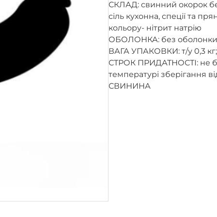
СКЛАД: свинний окорок бе
сіль кухонна, спеції та пря
кольору- нітрит натрію
ОБОЛОНКА: без оболонк
ВАГА УПАКОВКИ: т/у 0,3 кг; т
СТРОК ПРИДАТНОСТІ: не бі
температурі зберігання від
СВИНИНА