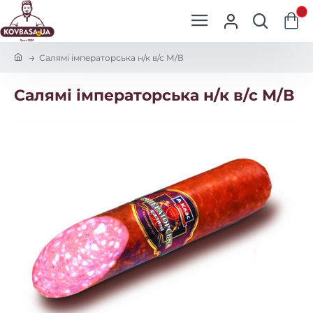
0
h
Салямі імператорська н/к в/с М/В
o
m
Салямі імператорська н/к в/с М/В
e