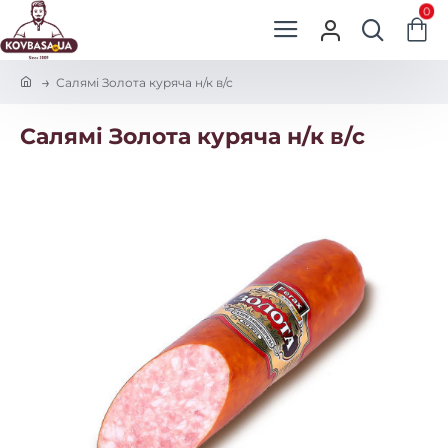
0
h
Салямі Золота куряча н/к в/с
o
m
Салямі Золота куряча н/к в/с
e