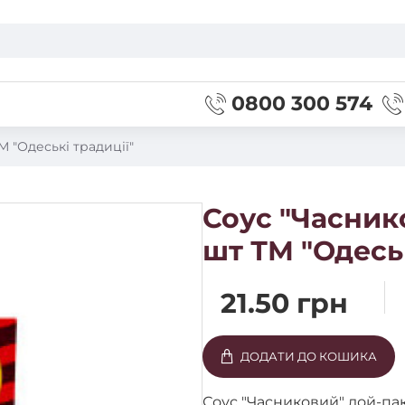
0800 300 574
М "Одеські традиції"
Соус "Часнико
шт ТМ "Одеськ
21.50 грн
ДОДАТИ ДО КОШИКА
Соус "Часниковий" дой-пак 