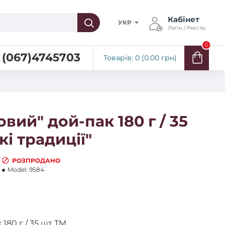
Кабінет
УКР
Логін / Реєстр.
0
(067)4745703
Товарів: 0 (0.00 грн)
вий" дой-пак 180 г / 35
і традиції"
РОЗПРОДАНО
Model:
9584
180 г / 35 шт ТМ