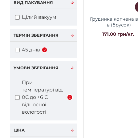
ВИД ПАКУВАННЯ
Цілий вакуум
Грудинка копчена в/у ц/
в (брусок)
171.00 грн/кг.
ТЕРМІН ЗБЕРІГАННЯ
45 днів
2
УМОВИ ЗБЕРІГАННЯ
При
температурі від
0С до +6 С
2
відносної
вологості
ЦІНА