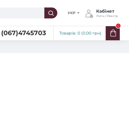
Кабінет
УКР
Логін / Реєстр.
0
(067)4745703
Товарів: 0 (0.00 грн)