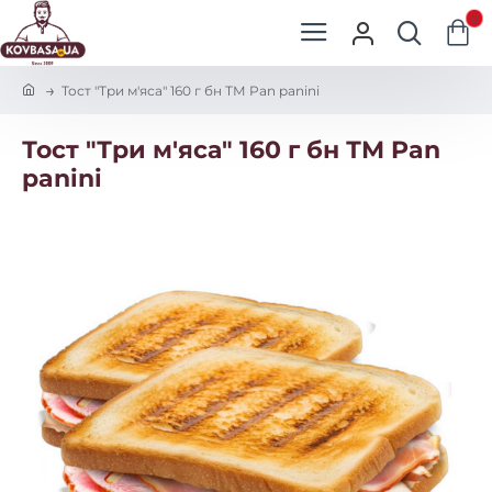
0
h
Тост "Три м'яса" 160 г бн ТМ Pan panini
o
m
Тост "Три м'яса" 160 г бн ТМ Pan
e
panini