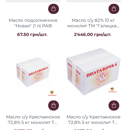
Масло подсолнечное
Масло с/у 82% 10 кг
"Новая" (1 л) РАФ
монолит ТМ "Галицкая
долина"
67.50 грн/шт.
2'446.00 грн/шт.
Масло с/у Крестьянское
Масло с/у Крестьянское
72,8% 5 кг монолит ТМ
72,8% 5 кг монолит ТМ
"Полтавочка"
"Полтавочка"