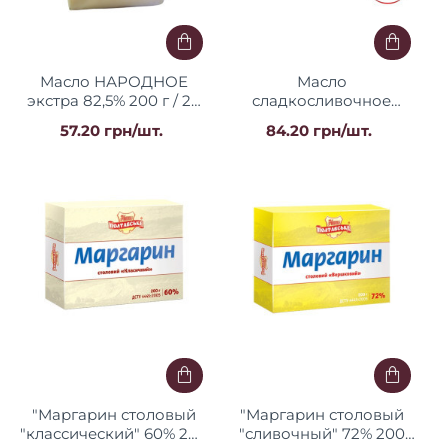
Масло НАРОДНОЕ
Масло
экстра 82,5% 200 г / 20
сладкосливочное
шт Регал
крестьянское 73% жира
57.20 грн/шт.
84.20 грн/шт.
ДСТУ 180 г. / 20 шт ТМ
Козуб Регал
"Маргарин столовый
"Маргарин столовый
"классический" 60% 200
"сливочный" 72% 200