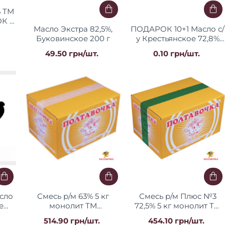
% ТМ
 ​​
Масло Экстра 82,5%,
ПОДАРОК ​​10+1 Масло с/
Буковинское 200 г
у Крестьянское 72,8%
200 г/20 фольга ТМ
49.50 грн/шт.
0.10 грн/шт.
"Полтавочка"
сло
Смесь р/м 63% 5 кг
Смесь р/м Плюс №3
е
монолит ТМ
72,5% 5 кг монолит ТМ
СТУ
"Полтавочка"
"Чутянка"
514.90 грн/шт.
454.10 грн/шт.