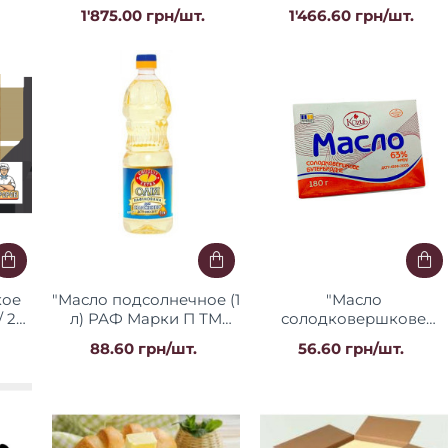
"Чутянка"
1'875.00 грн/шт.
1'466.60 грн/шт.
кое
"Масло подсолнечное (1
"Масло
/ 20
л) РАФ Марки П ТМ
солодковершкове
"Чугуев продукт"
бутербродне 63% жиру
88.60 грн/шт.
56.60 грн/шт.
ДСТУ 180 г. / 20 шт ТМ
Козуб Регал