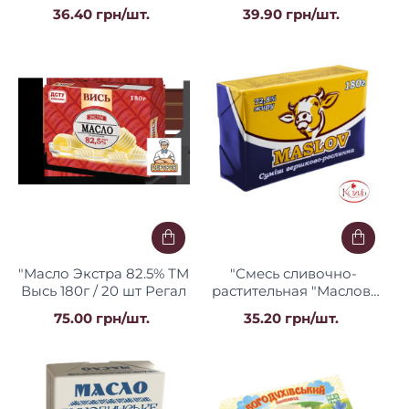
г/18 шт ТМ Поляна
г/18 шт ТМ Поляна
36.40 грн/шт.
39.90 грн/шт.
вкуса Регал
вкуса Регал
"Масло Экстра 82.5% ТМ
"Смесь сливочно-
Высь 180г / 20 шт Регал
растительная "Маслов"
72,8% 180 г. / 20 шт
75.00 грн/шт.
35.20 грн/шт.