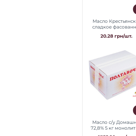
Масло Крестьянс
сладкое фасован
73% 180г ГОСТ "ТМ 
20.28 грн/шт.
Масло с/у Домаш
72,8% 5 кг моноли
"Полтавочка"