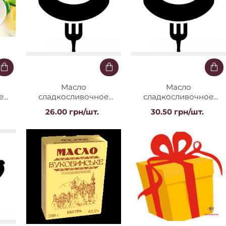
Масло
Масло
е
сладкосливочное
сладкосливочное
 200
Крестьянское 73%
Экстра 83% 200гТМ
26.00 грн/шт.
30.50 грн/шт.
200гТМ "БМ"
"БМ"