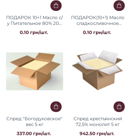
ПОДАРОК ​​10+1 Масло с/
ПОДАРОК(10+1) Масло
у Питательное 80% 200
сладкосливочное
г/20 фольга ТМ
крестьянское 73% жира
0.10 грн/шт.
0.10 грн/шт.
"Полтавочка"
ДСТУ 180 г. ТМ Козуб
Спред "Богодуховское"
Спред крестьянский
вес 5 кг
72,5% монолит 5 кг
337.00 грн/шт.
942.50 грн/шт.