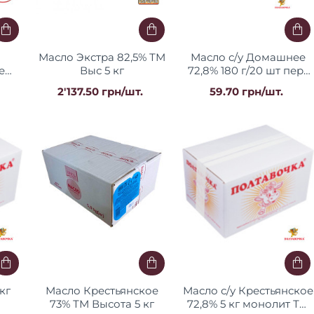
Масло Экстра 82,5% ТМ
Масло с/у Домашнее
е
Выс 5 кг
72,8% 180 г/20 шт перг
СТУ
ш/к ТМ "Масло
2'137.50 грн/шт.
59.70 грн/шт.
озуб
Полтавщины"
кг
Масло Крестьянское
Масло с/у Крестьянское
73% ТМ Высота 5 кг
72,8% 5 кг монолит ТМ