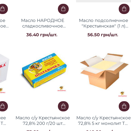
кое
Масло НАРОДНОЕ
Масло подсолнечное
ное
сладкосливочное
"Крестьянская" (1 л)
"БМ"
крестьянское 72,5% 200
РАФ
36.40 грн/шт.
56.50 грн/шт.
г
нее
Масло с/у Крестьянское
Масло с/у Крестьянское
т ТМ
72,8% 200 г/20 шт
72,8% 5 кг монолит ТМ
фольга ТМ
"Масло Полтавщины"