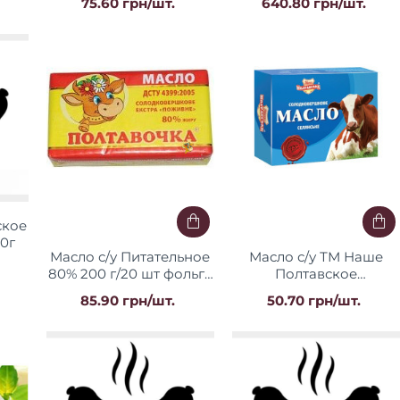
75.60 грн/шт.
640.80 грн/шт.
"Полтавочка"
ское
00г
Масло с/у Питательное
Масло с/у ТМ Наше
80% 200 г/20 шт фольга
Полтавское
ТМ "Полтавочка"
"Крестьянское" 73% ТМ
85.90 грн/шт.
50.70 грн/шт.
Поляна вкуса 180 гр