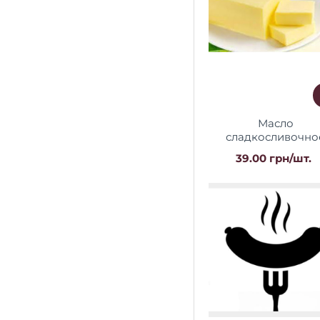
Масло
сладкосливочно
"Крестьянское" 73%
39.00 грн/шт.
г Виста