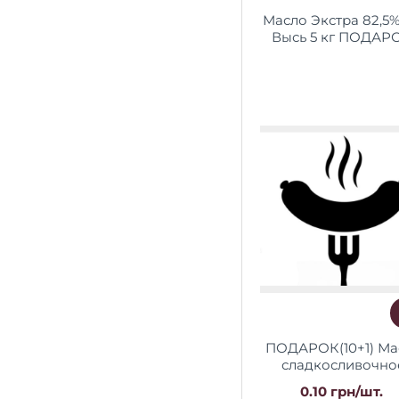
Масло Экстра 82,5
Высь 5 кг ПОДАРОК
(25+1)
ПОДАРОК(10+1) Ма
сладкосливочно
экстра 83% жира Д
0.10 грн/шт.
180 г. ТМ Козуб