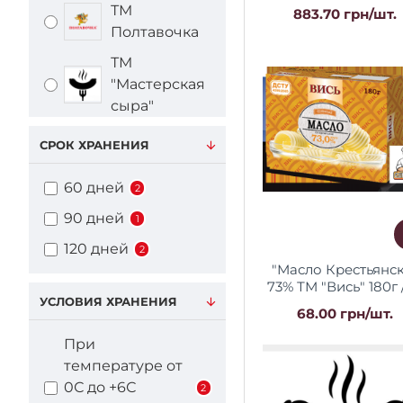
"Полтавочка"
ТМ
883.70 грн/шт.
Полтавочка
ТМ
"Мастерская
сыра"
Прочие
СРОК ХРАНЕНИЯ
поставщики
60 дней
2
ТМ "БМ"
90 дней
1
120 дней
2
"Масло Крестьянс
73% ТМ "Вись" 180г 
УСЛОВИЯ ХРАНЕНИЯ
шт Регал
68.00 грн/шт.
При
температуре от
0С до +6С
2