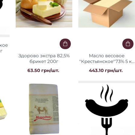
кое
г
Здорово экстра 82,5%
Масло весовое
брикет 200г
"Крестьянское"73% 5 кг
ТМ "БМ"
63.50 грн/шт.
443.10 грн/шт.