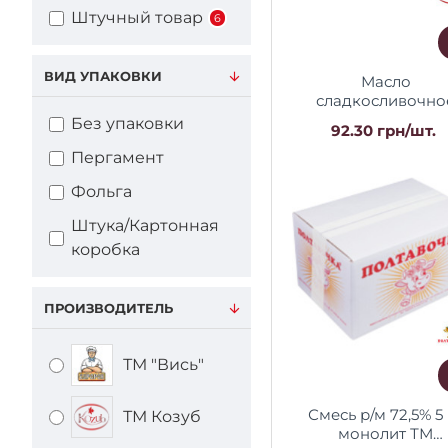
Штучный товар
6
ВИД УПАКОВКИ
Масло
сладкосливочно
экстра 83% жира Д
Без упаковки
92.30 грн/шт.
180 г. / 20 шт ТМ К
Регал
Пергамент
Фольга
Штука/Картонная
коробка
ПРОИЗВОДИТЕЛЬ
ТМ "Вись"
Смесь р/м 72,5% 5 
ТМ Козуб
монолит ТМ