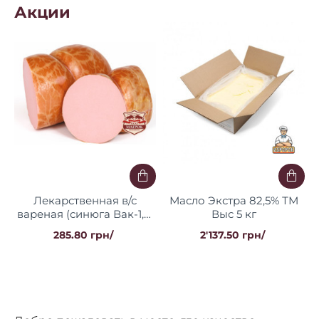
Акции
Лекарственная в/с
Масло Экстра 82,5% ТМ
вареная (синюга Вак-1,5)
Выс 5 кг
"Магрок"
285.80 грн/
2'137.50 грн/