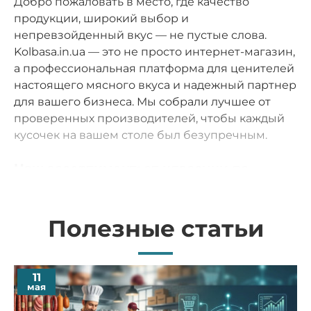
Добро пожаловать в место, где качество
продукции, широкий выбор и
непревзойденный вкус — не пустые слова.
Kolbasa.in.ua — это не просто интернет-магазин,
а профессиональная платформа для ценителей
настоящего мясного вкуса и надежный партнер
для вашего бизнеса. Мы собрали лучшее от
проверенных производителей, чтобы каждый
кусочек на вашем столе был безупречным.
Наш ассортимент: от классики до
экзотики
Мы тщательно формируем наш каталог,
Полезные статьи
ориентируясь на высокие стандарты
современной гастрономии. У нас вы найдете
все для идеального завтрака, праздничного
11
ужина или профессионального меню:
мая