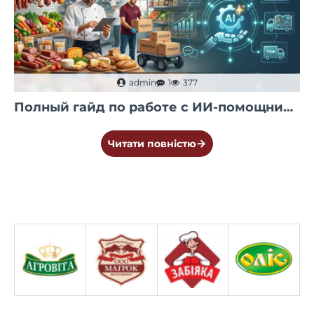
1. Мясная группа (основа ассортимента)
- Вареная колбаса: классические позиции по
ДСТУ и фирменные рецептуры.
admin
1
377
- Сардельки и сосиски: от детских молочных до
Полный гайд по работе с ИИ-помощником kolbasa.in.ua
пикантных с сыром или специями.
- Полукопченые колбасы: баланс варки и
копчения (Краковская, Дрогобычская и др.).
- Сырокопченая колбаса: элитные деликатесы
длительного созревания.
- Мясные деликатесы: буженина, балык,
ветчина, копчености.
- HoReCa колбаса: специализированные
форматы для профессионального
использования.