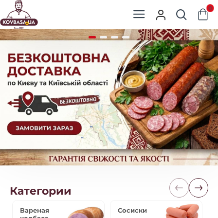
Постачальник
0
продуктів
для
холодильної
вітрини
Категории
Вареная
Сосиски