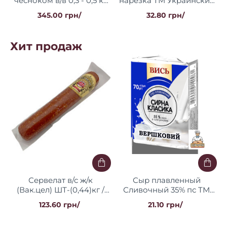
чесноком в/в 0,3 - 0,5 кг
нарезка ТМ Украинские
ТМ Украинские
деликатесы
345.00 грн/
32.80 грн/
деликатесы
Хит продаж
Сервелат в/с ж/к
Сыр плавленный
(Вак.цел) ШТ-(0,44)кг /
Сливочный 35% пс ТМ
20шт ТМ Магрок
Высота 70г / 36 шт
123.60 грн/
21.10 грн/
брикет Регал