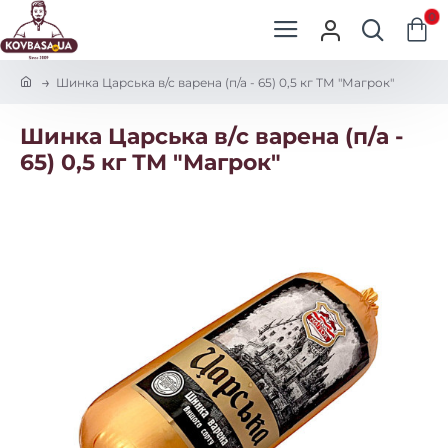
0
h
Шинка Царська в/с варена (п/а - 65) 0,5 кг ТМ "Магрок"
o
m
Шинка Царська в/с варена (п/а -
e
65) 0,5 кг ТМ "Магрок"