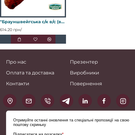
"Брауншвейгська с/к в/с (вакуум 0,3 кг) свк ТМ "Закарпатські ковбаси" Регал
614.20 грн/
Про нас
Презентер
Оплата та доставка
Виробники
Контакти
Повернення
Отримуйте останні оновлення та спеціальні пропозиції на свою
поштову скриньку
Підписатися на розсилку
*