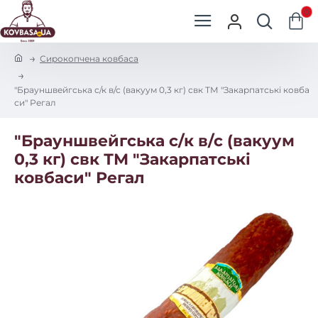
0
h
Сирокопчена ковбаса
o
m
"Брауншвейгська с/к в/с (вакуум 0,3 кг) свк ТМ "Закарпатські ковба
e
си" Регал
"Брауншвейгська с/к в/с (вакуум
0,3 кг) свк ТМ "Закарпатські
ковбаси" Регал