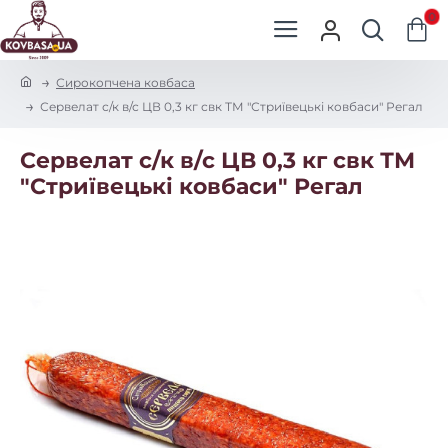
0
h
Сирокопчена ковбаса
o
Сервелат с/к в/с ЦВ 0,3 кг свк ТМ "Стриївецькі ковбаси" Регал
m
e
Сервелат с/к в/с ЦВ 0,3 кг свк ТМ
"Стриївецькі ковбаси" Регал