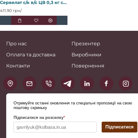
Сервелат с/к в/с ЦВ 0,3 кг свк ТМ "Стриївецькі ковбаси" Регал
411.90 грн/
Про нас
Презентер
Оплата та доставка
Виробники
Контакти
Повернення
Отримуйте останні оновлення та спеціальні пропозиції на свою
поштову скриньку
Підписатися на розсилку
*
Підписатися