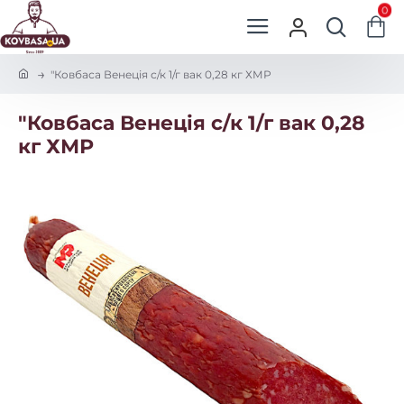
0
h
"Ковбаса Венеція с/к 1/г вак 0,28 кг ХМР
o
m
"Ковбаса Венеція с/к 1/г вак 0,28
e
кг ХМР