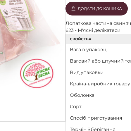
ДОДАТИ ДО КОШИКА
Лопаткова частина свиняча
623 - М'ясні делікатеси
СВОЙСТВА
Вага в упаковці
Ваговий або штучний то
Вид упаковки
Країна-виробник товару
Оболонка
Сорт
Спосіб приготування
Термін Зберігання