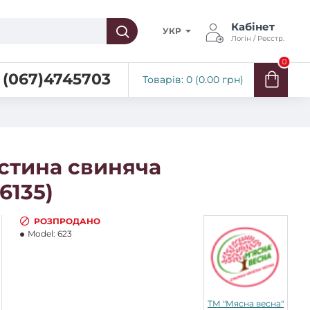
Кабінет
УКР
Логін / Реєстр.
0
(067)4745703
Товарів: 0 (0.00 грн)
стина свиняча
6135)
РОЗПРОДАНО
Model:
623
ТМ "Мясна весна"