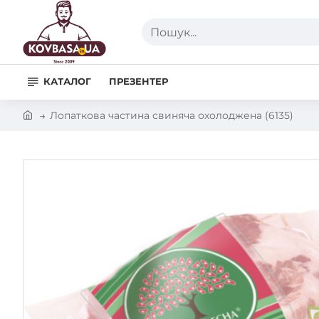
Пошук...
КАТАЛОГ
ПРЕЗЕНТЕР
h
Лопаткова частина свиняча охолоджена (6135)
o
m
e