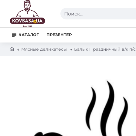
Поиск...
КАТАЛОГ
ПРЕЗЕНТЕР
h
Мясные деликатесы
Балык Праздничный в/к п/с
o
m
e