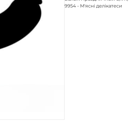
9954 - М'ясні делікатеси