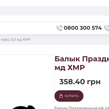
0800 300 574
 порц 0,3 мд ХМР
Балык Праздн
мд ХМР
358.40 грн
КУПИТЬ
Балык Праздничный в/к п/с