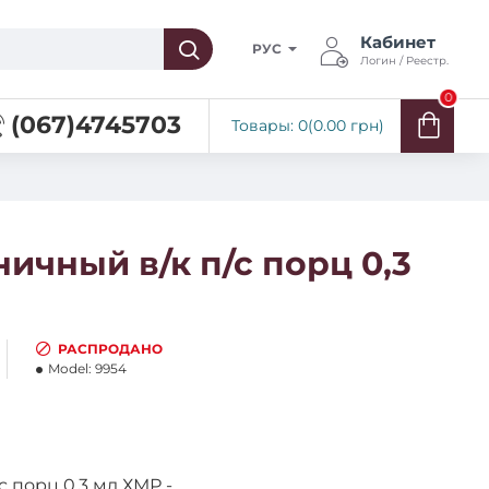
Кабинет
РУС
Логин / Реестр.
0
(067)4745703
Товары: 0(0.00 грн)
ичный в/к п/с порц 0,3
РАСПРОДАНО
Model:
9954
 порц 0,3 мд ХМР -