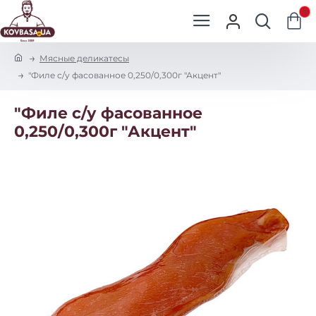
0
h
Мясные деликатесы
o
"Филе с/у фасованное 0,250/0,300г "Акцент"
m
e
"Филе с/у фасованное
0,250/0,300г "Акцент"