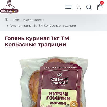
0
h
Мясные деликатесы
o
Голень куриная 1кг ТМ Колбасные традиции
m
e
Голень куриная 1кг ТМ
Колбасные традиции