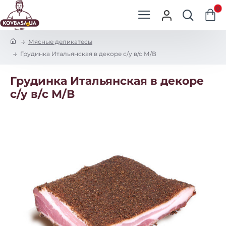
0
h
Мясные деликатесы
o
Грудинка Итальянская в декоре с/у в/с М/В
m
e
Грудинка Итальянская в декоре
с/у в/с М/В