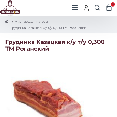
0
h
Мясные деликатесы
o
Грудинка Казацкая к/у т/у 0,300 ТМ Роганский
m
e
Грудинка Казацкая к/у т/у 0,300
ТМ Роганский