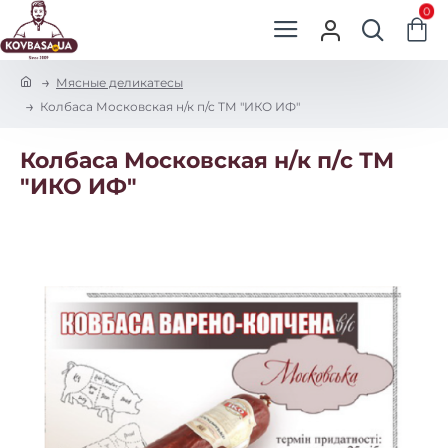
0
h
Мясные деликатесы
o
Колбаса Московская н/к п/с ТМ "ИКО ИФ"
m
e
Колбаса Московская н/к п/с ТМ
"ИКО ИФ"