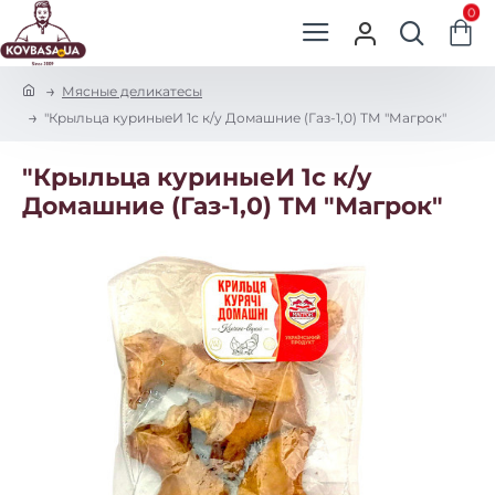
0
h
Мясные деликатесы
o
"Крыльца куриныеИ 1с к/у Домашние (Газ-1,0) ТМ "Магрок"
m
e
"Крыльца куриныеИ 1с к/у
Домашние (Газ-1,0) ТМ "Магрок"