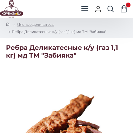
0
h
Мясные деликатесы
o
Ребра Деликатесные к/у (газ 1,1 кг) мд ТМ "Забияка"
m
e
Ребра Деликатесные к/у (газ 1,1
кг) мд ТМ "Забияка"