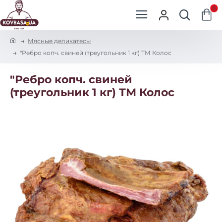
0
h
Мясные деликатесы
o
"Ребро копч. свиней (треугольник 1 кг) ТМ Колос
m
e
"Ребро копч. свиней
(треугольник 1 кг) ТМ Колос