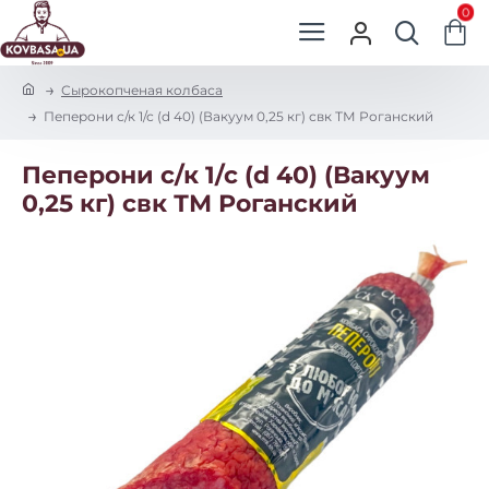
0
h
Сырокопченая колбаса
o
Пеперони с/к 1/с (d 40) (Вакуум 0,25 кг) свк ТМ Роганский
m
e
Пеперони с/к 1/с (d 40) (Вакуум
0,25 кг) свк ТМ Роганский