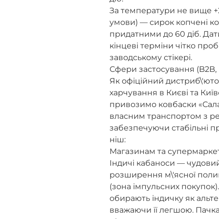
За температури не вище +2
умови) — сирок копчені к
придатними до 60 діб. Дат
кінцеві терміни чітко проб
заводському стікері.
Сфери застосування (B2B, 
Як офіційний дистриб\'юто
харчування в Києві та Київ
привозимо ковбаски «Сала
власним транспортом з р
забезпечуючи стабільні пр
ніш:
Магазинам та супермаркета
Індичі кабаноси — чудовий
розширення м\'ясної полиц
(зона імпульсних покупок)
обирають індичку як альте
вважаючи її легшою. Пачка