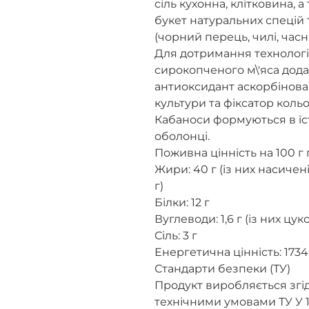
сіль кухонна, клітковина, 
букет натуральних спецій т
(чорний перець, чилі, часн
Для дотримання технологі
сирокопченого м\'яса дода
антиоксидант аскорбінова 
культури та фіксатор кольо
Кабаноси формуються в їст
оболонці.
Поживна цінність на 100 г 
Жири: 40 г (із них насичен
г)
Білки: 12 г
Вуглеводи: 1,6 г (із них цуко
Сіль: 3 г
Енергетична цінність: 1734 
Стандарти безпеки (ТУ)
Продукт виробляється зг
технічними умовами ТУ У 1