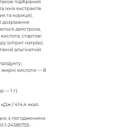
а також підібраний
а їхніх екстрактів
ик та кориця).
ї дозрівання
ються декстроза,
кислота, стартові
ру (нітрит натрію).
івній альгінатній
продукту:
і жирні кислоти — 8
р — 1 г)
кДж / 414,4 ккал.
ідно з погодженими
0.1-24585755-