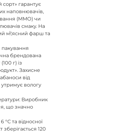
 сорт» гарантує
вих наповнювачів,
ювання (ММО) чи
лювачів смаку. На
ий м\'ясний фарш та
а пакування
чна брендована
100 г) із
одукт». Захисне
кабаноси від
а утримує вологу
ератури: Виробник
ня, що значно
6 °С та відносної
т зберігається 120