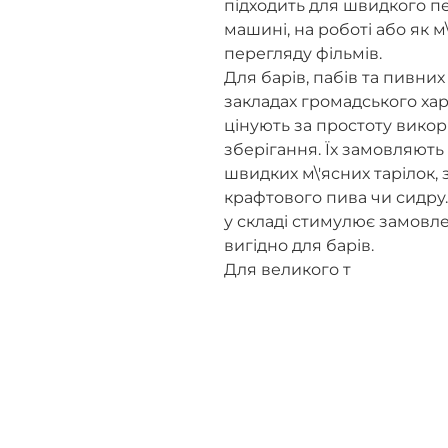
підходить для швидкого пе
машині, на роботі або як м
перегляду фільмів.
Для барів, пабів та пивних
закладах громадського ха
цінують за простоту вико
зберігання. Їх замовляют
швидких м\'ясних тарілок, 
крафтового пива чи сидру.
у складі стимулює замовле
вигідно для барів.
Для великого т