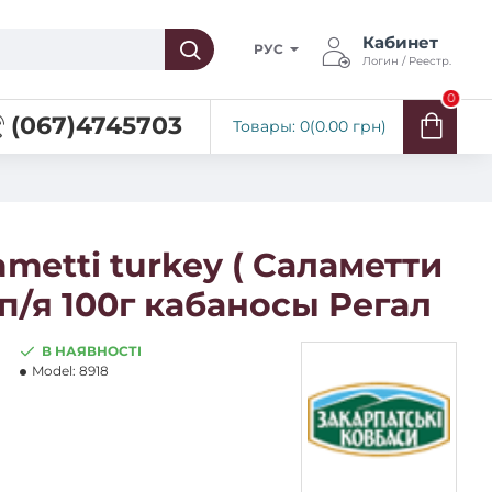
Кабинет
РУС
Логин / Реестр.
0
(067)4745703
Товары: 0(0.00 грн)
metti turkey ( Саламетти
п/я 100г кабаносы Регал
В НАЯВНОСТІ
Model:
8918