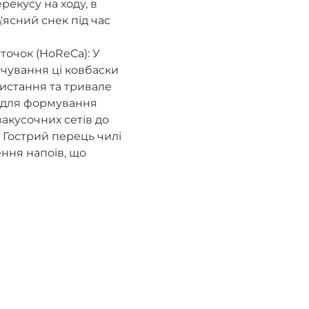
рекусу на ходу, в
\'ясний снек під час
 точок (HoReCa): У
рчування ці ковбаски
ристання та тривале
ь для формування
закусочних сетів до
 Гострий перець чилі
ння напоїв, що