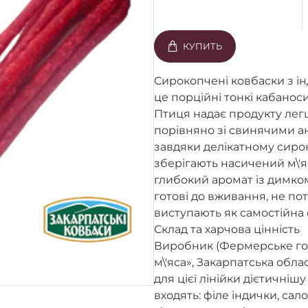
КУПИТЬ
Сирокопчені ковбаски з і
це порційні тонкі кабанос
Птиця надає продукту лег
порівняно зі свинячими а
завдяки делікатному сир
зберігають насичений м\'я
глибокий аромат із димко
готові до вживання, не п
виступають як самостійна 
Склад та харчова цінність
Виробник (Фермерське го
м\'яса», Закарпатська обла
для цієї лінійки дієтичнішу
входять: філе індички, сало