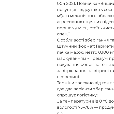
004:2021. Позначка «Вищий
покупцеві відсутність соє
м\'яса механічного обвал
агресивних штучних підси
першому місці стоїть чист
спеції.
Особливості зберігання т
Штучний формат: Гермети
пачка масою нетто 0,100 кг (
маркуванням «Преміум пр
пакування оберігає тонкі 
завітрювання на вітрині т
всередині.
Терміни залежно від темп
дає два варіанти зберіган
спрощує логістику:
За температури від 0 °С до 
вологості 75–78% — продук
діб.