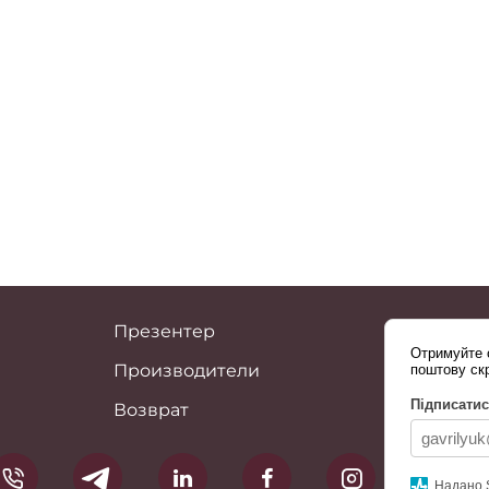
Презентер
Отримуйте о
Производители
поштову ск
Підписатис
Возврат
Надано 