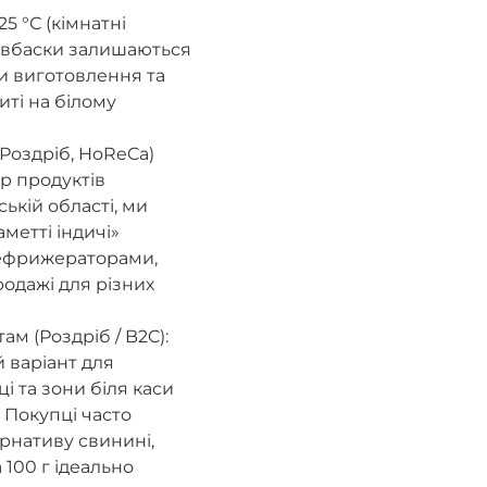
5 °С (кімнатні
овбаски залишаються
и виготовлення та
иті на білому
Роздріб, HoReCa)
р продуктів
ській області, ми
метті індичі»
ефрижераторами,
одажі для різних
м (Роздріб / B2C):
 варіант для
і та зони біля каси
. Покупці часто
рнативу свинині,
 100 г ідеально