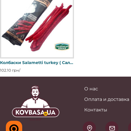
Колбаски Salametti turkey ( Саламетти ИНДИЧИ) с/к п/я 100г кабаносы Регал
102.10 грн/
О нас
Оплата и доставка
Контакты