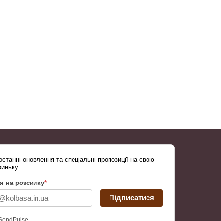
станні оновлення та спеціальні пропозиції на свою
риньку
я на розсилку
*
Підписатися
SendPulse