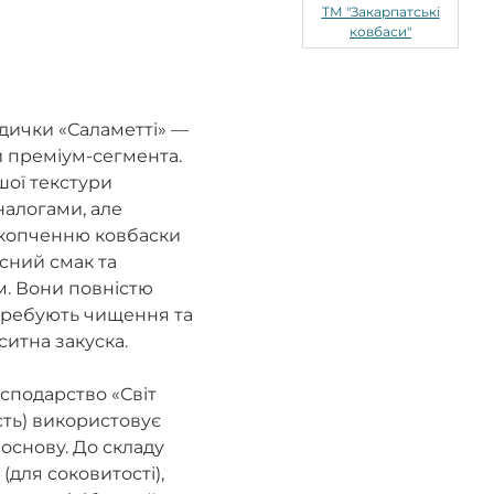
ТМ "Закарпатські
ковбаси"
ндички «Саламетті» —
и преміум-сегмента.
шої текстури
налогами, але
окопченню ковбаски
сний смак та
м. Вони повністю
отребують чищення та
ситна закуска.
сподарство «Світ
сть) використовує
 основу. До складу
 (для соковитості),