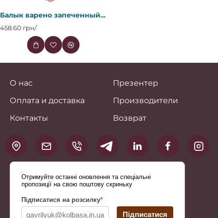
Балык варено запеченный (Фас.) в/г1 кг мд ТМ Колбасные традиции
458.60 грн/
О нас
Презентер
Оплата и доставка
Производители
Контакты
Возврат
Отримуйте останні оновлення та спеціальні
пропозиції на свою поштову скриньку
Підписатися на розсилку
*
Підписатися