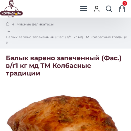
0
h
Мясные деликатесы
o
m
Балык варено запеченный (Фас.) в/г1 кг мд ТМ Колбасные традици
e
и
Балык варено запеченный (Фас.)
в/г1 кг мд ТМ Колбасные
традиции